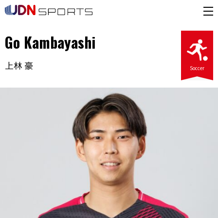
Go Kambayashi
上林 豪
Soccer