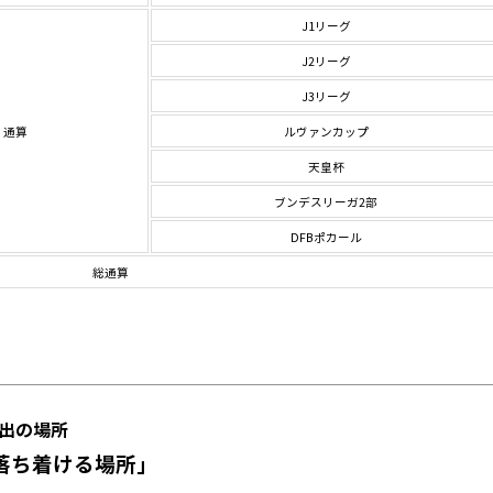
J1リーグ
J2リーグ
J3リーグ
通算
ルヴァンカップ
天皇杯
ブンデスリーガ2部
DFBポカール
総通算
～
出の場所
落ち着ける場所」