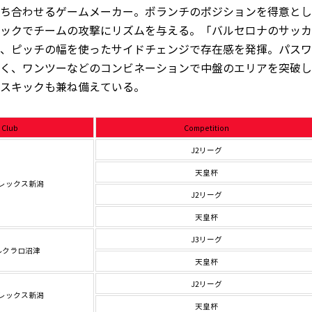
ち合わせるゲームメーカー。ボランチのポジションを得意とし
ックでチームの攻撃にリズムを与える。「バルセロナのサッカ
、ピッチの幅を使ったサイドチェンジで存在感を発揮。パスワ
く、ワンツーなどのコンビネーションで中盤のエリアを突破し
スキックも兼ね備えている。
Club
Competition
J2リーグ
天皇杯
レックス新潟
J2リーグ
天皇杯
J3リーグ
ルクラロ沼津
天皇杯
J2リーグ
レックス新潟
天皇杯