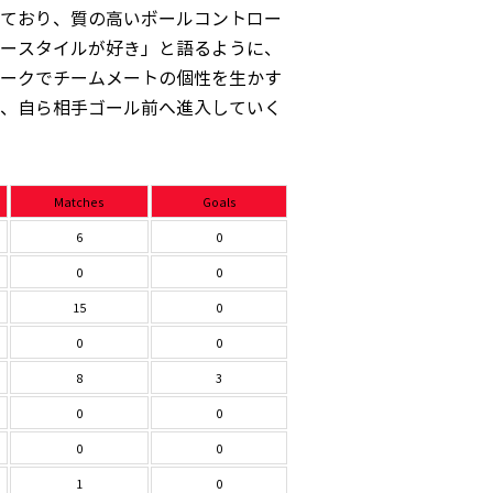
ており、質の高いボールコントロー
ースタイルが好き」と語るように、
ークでチームメートの個性を生かす
、自ら相手ゴール前へ進入していく
Matches
Goals
6
0
0
0
15
0
0
0
8
3
0
0
0
0
1
0