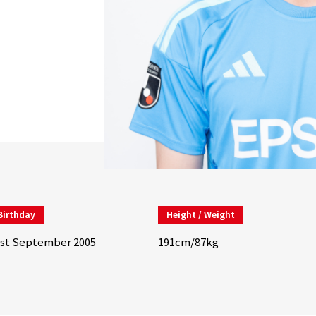
Birthday
Height / Weight
st September 2005
191cm/87kg