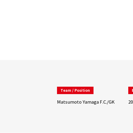
Team / Position
Matsumoto Yamaga F.C./GK
20