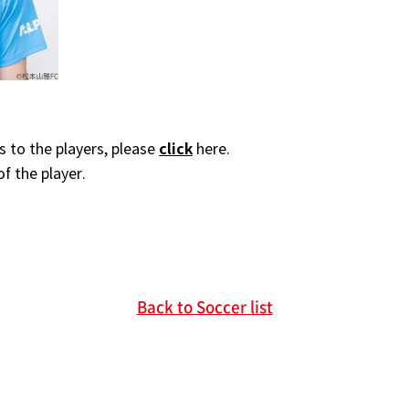
click
 to the players, please
here.
of the player.
Back to Soccer list