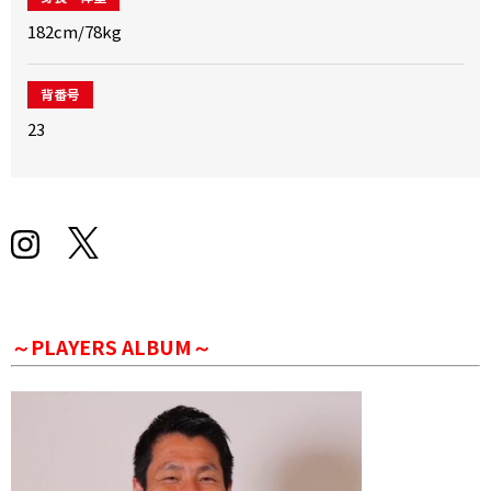
182cm/78kg
背番号
23
～PLAYERS ALBUM～