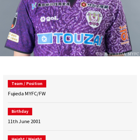
Team / Position
Fujieda MYFC/FW
Birthday
11th June 2001
Height / Weight