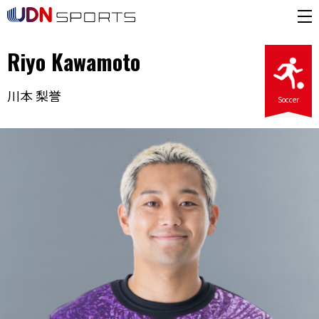
Riyo Kawamoto
川本 梨誉
Soccer