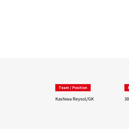
Team / Position
Kashiwa Reysol/GK
30