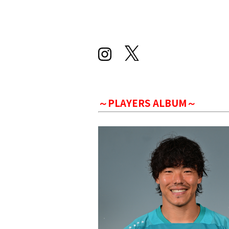
～PLAYERS ALBUM～