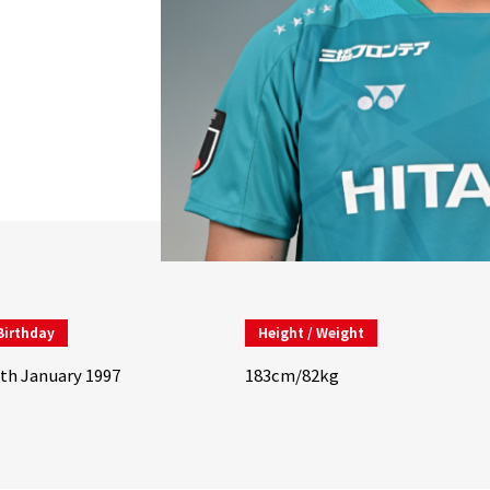
Birthday
Height / Weight
th January 1997
183cm/82kg