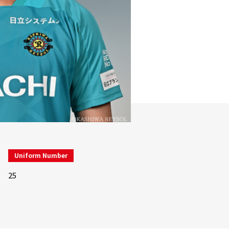
Uniform Number
25