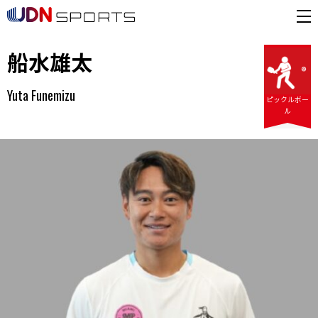
船水雄太
Yuta Funemizu
ピックルボー
ル