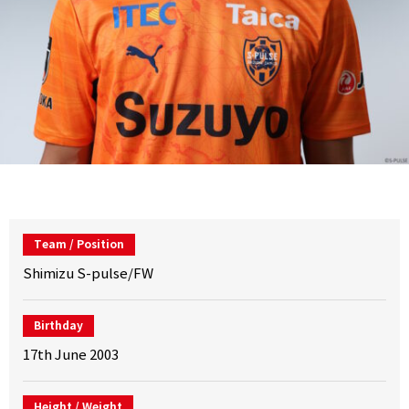
Team / Position
Shimizu S-pulse/FW
Birthday
17th June 2003
Height / Weight