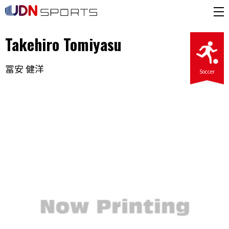
Takehiro Tomiyasu
冨安 健洋
Soccer